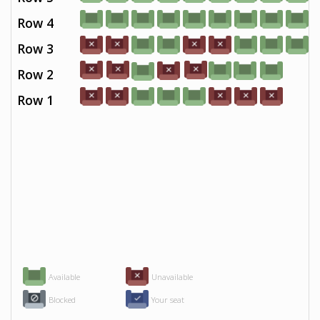
Row 4
Row 3
Row 2
Row 1
Available
Unavailable
Blocked
Your seat