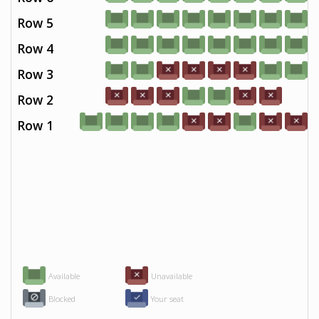
Row 5
Row 4
Row 3
Row 2
Row 1
Available
Unavailable
Blocked
Your seat