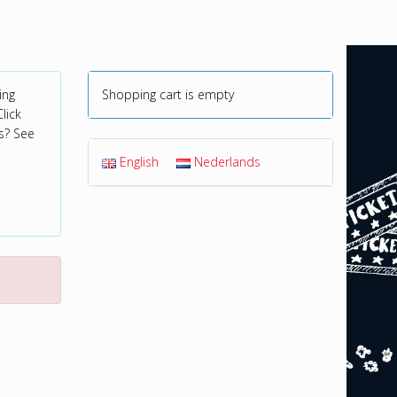
ing
Shopping cart is empty
lick
s? See
English
Nederlands