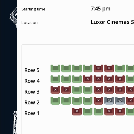
7:45 pm
Starting time
Luxor Cinemas S
Location
Row 5
Row 4
Row 3
Row 2
Row 1