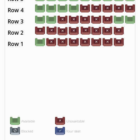
Row 4
Row 3
Row 2
Row 1
Available
Unavailable
Blocked
Your seat